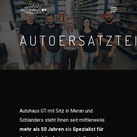
Skip
Menu
to
Close
main
Menu
content
AUTOERSATZTE
Autohaus GT mit Sitz in Meran und
Schlanders steht Ihnen seit mittlerweile
mehr als 50 Jahren
als
Spezialist für